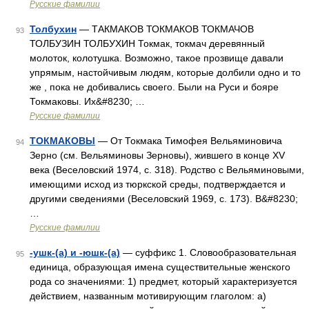
Русские фамилии
Толбухин
— ТАКМАКОВ ТОКМАКОВ ТОКМАЧОВ
93
ТОЛБУЗИН ТОЛБУХИН Токмак, токмач деревянный
молоток, колотушка. Возможно, такое прозвище давали
упрямым, настойчивым людям, которые долбили одно и то
же , пока не добивались своего. Были на Руси и бояре
Токмаковы. Их&#8230; …
Русские фамилии
ТОКМАКОВЫ
— От Токмака Тимофея Вельяминовича
94
Зерно (см. Вельяминовы Зерновы), жившего в конце XV
века (Веселовский 1974, с. 318). Родство с Вельяминовыми,
имеющими исход из тюркской среды, подтверждается и
другими сведениями (Веселовский 1969, с. 173). В&#8230;
…
Русские фамилии
-ушк-(а) и -юшк-(а)
— суффикс 1. Словообразовательная
95
единица, образующая имена существительные женского
рода со значениями: 1) предмет, который характеризуется
действием, названным мотивирующим глаголом: а)