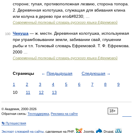
стороне; тупая, противоположная лезвию, сторона топора.
2. Деревянная колотушка, служащая для вбивания клина
или колуна в дерево при его&#8230; …
Современный толковый словарь русского языка Ефремовой
Чекуша
— ж. местн. Деревянная колотушка, используемая
100
при утрамбовывании земли, забивании свай, глушении
рыбы и т.п. Толковый словарь Ефремовой. Т. Ф. Ефремова.
2000 …
Современный толковый словарь русского языка Ефремовой
Страницы
←
Предыдущая
Следующая
→
1
2
3
4
5
6
7
8
9
10
11
12
13
© Академик, 2000-2026
18+
Обратная связь:
Техподдержка
,
Реклама на сайте
👣 Путешествия
Экспорт словарей на сайты
, сделанные на PHP,
Joomla,
Drupal,